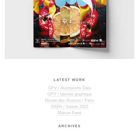
LATEST WORK
GPV / Illustrations Data
GPV / Identité graphique
Musée des Illusions / Paris
OARA / Saison 2023
Maison Faret
ARCHIVES