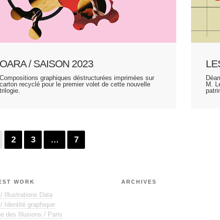
OARA / SAISON 2023
LE
Compositions graphiques déstructurées imprimées sur
Déam
carton recyclé pour le premier volet de cette nouvelle
M. L
trilogie.
patr
2
3
…
7
EST WORK
ARCHIVES
 Illustrations Data
 Identité graphique
 des Illusions / Paris